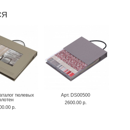
СЯ
Каталог тюлевых
Арт. DS00500
олотен
2600.00 p.
00.00 p.