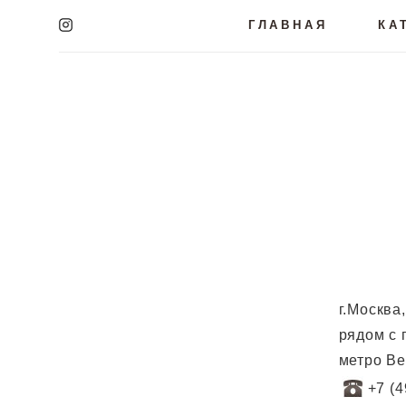
ГЛАВНАЯ
КА
г.Москва
рядом с
метро В
+7 (4