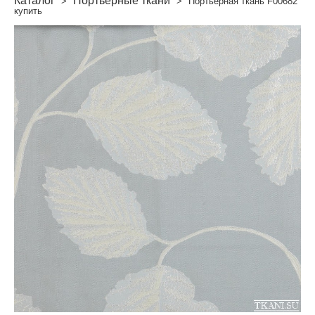
Каталог
Портьерные ткани
>
>
Портьерная ткань F00682
купить