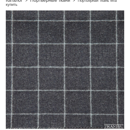
Каталог
Портьерные ткани
>
>
Портьерная ткань Mfa
купить