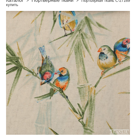
Каталог
Портьерные ткани
>
>
Портьерная ткань C-27169
купить