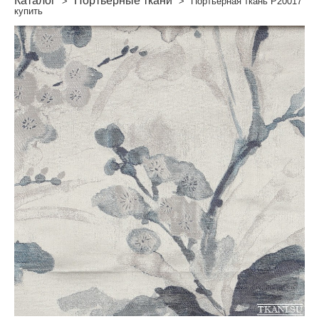
Каталог
Портьерные ткани
>
>
Портьерная ткань P20017
купить