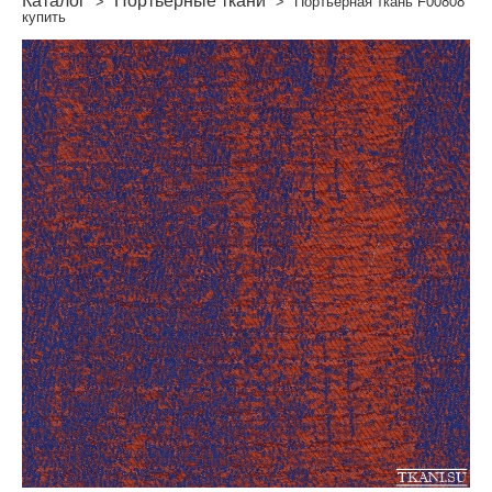
Каталог
Портьерные ткани
>
>
Портьерная ткань F00808
купить