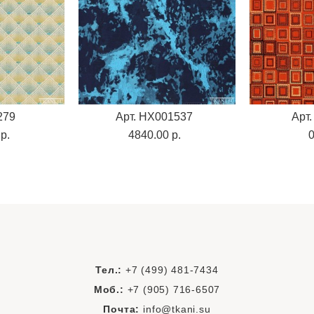
279
Арт. HX001537
Арт.
p.
4840.00 p.
0
Тел.:
+7 (499) 481-7434
Моб.:
+7 (905) 716-6507
Почта:
info@tkani.su