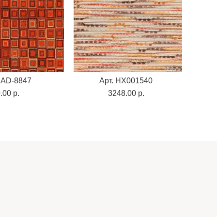
 AD-8847
Арт. HX001540
.00 p.
3248.00 p.