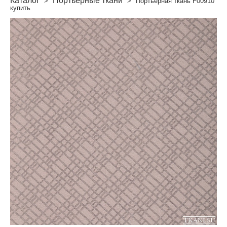
Каталог
Портьерные ткани
>
>
Портьерная ткань F00910
купить