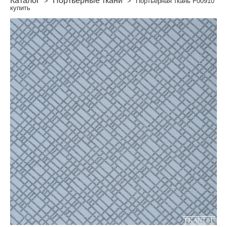
Каталог
Портьерные ткани
>
>
Портьерная ткань F00910
купить