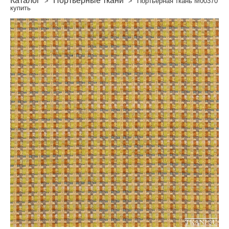
Каталог
Портьерные ткани
>
>
Портьерная ткань M00370
купить