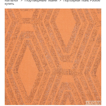
Каталог
Портьерные ткани
>
>
Портьерная ткань F00856
купить