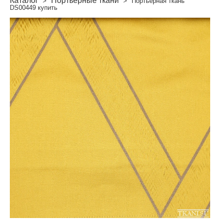
Каталог
Портьерные ткани
>
>
Портьерная ткань
DS00449 купить