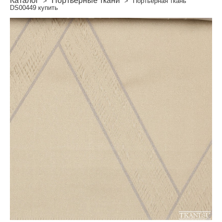
Каталог
Портьерные ткани
>
>
Портьерная ткань
DS00449 купить