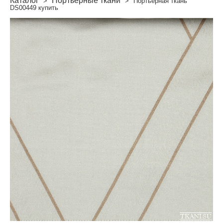
Каталог
Портьерные ткани
>
>
Портьерная ткань
DS00449 купить