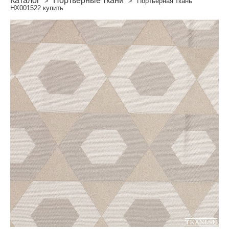
Каталог
Портьерные ткани
>
>
Портьерная ткань
HX001522 купить