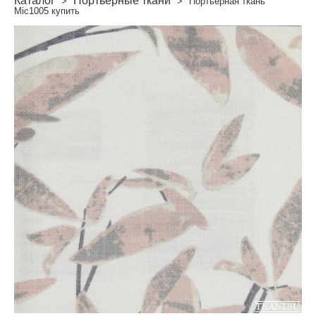
Каталог
Портьерные ткани
>
>
Портьерная ткань
Mic1005 купить