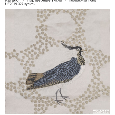
Каталог
Портьерные ткани
>
>
Портьерная ткань
UE2019-327 купить