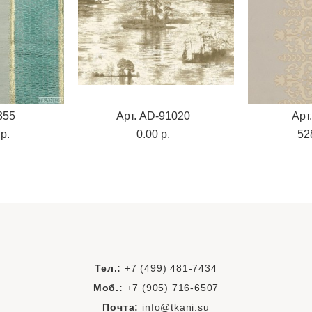
355
Арт. AD-91020
Арт
p.
0.00 p.
52
Тел.:
+7 (499) 481-7434
Моб.:
+7 (905) 716-6507
Почта:
info@tkani.su