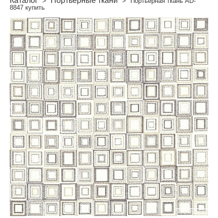
Каталог
Портьерные ткани
>
>
Портьерная ткань AD-
8847 купить