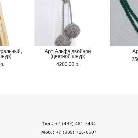
уральный,
Арт. Альфа двойной
Ар
шнур)
(цветной шнур)
25
p.
4200.00 p.
Тел.:
+7 (499) 481-7434
Моб.:
+7 (905) 716-6507