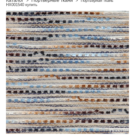
Каталог
Портьерные ткани
>
>
Портьерная ткань
HX001540 купить