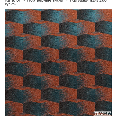
Каталог
Портьерные ткани
>
>
Портьерная ткань 1303
купить