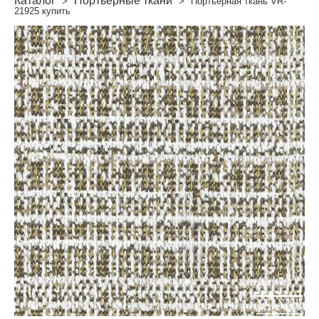
Каталог
Портьерные ткани
>
>
Портьерная ткань VR-
21925 купить